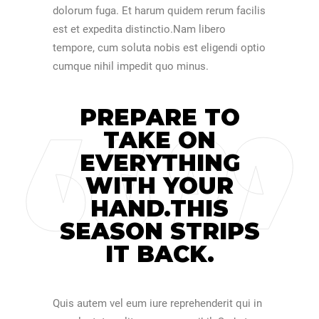
dolorum fuga. Et harum quidem rerum facilis
est et expedita distinctio.Nam libero
tempore, cum soluta nobis est eligendi optio
cumque nihil impedit quo minus.
PREPARE TO
TAKE ON
EVERYTHING
WITH YOUR
HAND.THIS
SEASON STRIPS
IT BACK.
Quis autem vel eum iure reprehenderit qui in