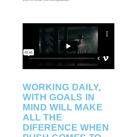
WORKING DAILY,
WITH GOALS IN
MIND WILL MAKE
ALL THE
DIFERENCE WHEN