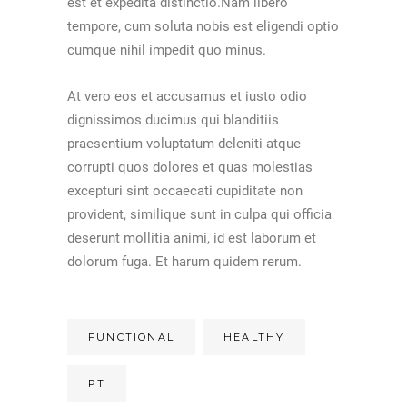
est et expedita distinctio.Nam libero
tempore, cum soluta nobis est eligendi optio
cumque nihil impedit quo minus.
At vero eos et accusamus et iusto odio
dignissimos ducimus qui blanditiis
praesentium voluptatum deleniti atque
corrupti quos dolores et quas molestias
excepturi sint occaecati cupiditate non
provident, similique sunt in culpa qui officia
deserunt mollitia animi, id est laborum et
dolorum fuga. Et harum quidem rerum.
FUNCTIONAL
HEALTHY
PT