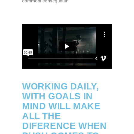
commodi consequatur.
WORKING DAILY,
WITH GOALS IN
MIND WILL MAKE
ALL THE
DIFERENCE WHEN