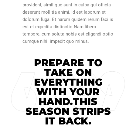
provident, similique sunt in culpa qui officia
deserunt mollitia animi, id est laborum et
dolorum fuga. Et harum quidem rerum facilis
est et expedita distinctio.Nam libero
tempore, cum soluta nobis est eligendi optio
cumque nihil impedit quo minus.
PREPARE TO
TAKE ON
EVERYTHING
WITH YOUR
HAND.THIS
SEASON STRIPS
IT BACK.